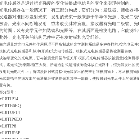
光电传感器是通过把光强度的变化转换成电信号的变化来实现控制的。
光电传感器在一般情况下，有三部分构成，它们分为：发送器、接收器和
发送器对准目标发射光束，发射的光束一般来源于半导体光源，发光二极管
极管。光束不间断地发射，或者改变脉冲宽度。接收器有光电二极管、光
的前面，装有光学元件如透镜和光圈等。在其后面是检测电路，它能滤出
此外，光电开关的结构元件中还有发射板和光导纤维。
由光通量对光电元件的作用原理不同所制成的光学
测控系统
是多种多样的,按光电元件
模拟式光电传感器和
脉冲
(开关)式光电传感器。模拟式光电传感器是将被测量转换
成连续变化的
光电流
，它与被测量间呈单值关系.模拟式光电传感器按被测量(检测目标
式，遮光式(光束阻档)三大类。所谓透射式是指被测物体放在光路中，恒光源发出的
投射到光电元件上；所谓漫反射式是指恒光源发出的光投射到被测物上，再从被测物
光式是指当光源发出的光通量经被测物光遮其中一部份，使投射到光电元件上的光通
置有关。
部分型号：
M18TIP14
M18TB6EQ
M18TUP14
M18TIP6EQ
M18TIP8
M18TUP6E