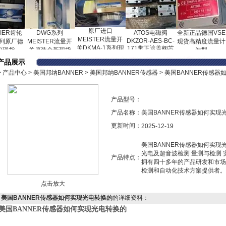
原厂进口
R齿轮
DWG系列
ATOS电磁阀
全新正品德国VSE
德国
MEISTER流量开
DKZOR-AES-BC-
厂德
MEISTER流量开
现货高精度流量计
例阀
关DKMA-1系列现
171带正遮盖阀芯
货
关原装全新现货
选型
货
产品展示
>
产品中心
>
美国邦纳BANNER
>
美国邦纳BANNER传感器
> 美国BANNER传感
产品型号：
产品名称：
美国BANNER传感器如何实现
更新时间：
2025-12-19
美国BANNER传感器如何实现
光电及超音波检测 量测与检测 
产品特点：
拥有四十多年的产品研发和市场
检测和自动化技术方案提供者。
点击放大
美国BANNER传感器如何实现光电转换的
的详细资料：
美国BANNER传感器如何实现光电转换的