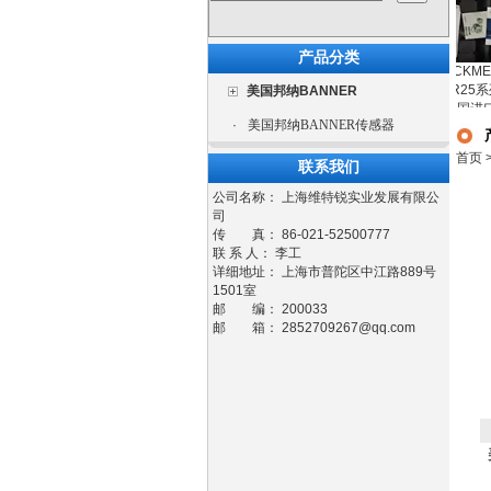
产品分类
KF 63 RF 2-D 15
MEISTER DKG-1
DAC贺德克压
德国进口全新
RICKMEIE
8 G 1 2 MS COC
KARCHT原厂德国
MEISTER DKG-1
感器工厂直供
泵R25系列原
美国邦纳BANNER
现货流量开关
8 G 1 2 MS COC
全新
价格低
国进口现
·
美国邦纳BANNER传感器
首页
联系我们
公司名称： 上海维特锐实业发展有限公
司
传 真： 86-021-52500777
联 系 人： 李工
详细地址： 上海市普陀区中江路889号
1501室
邮 编： 200033
邮 箱：
2852709267@qq.com