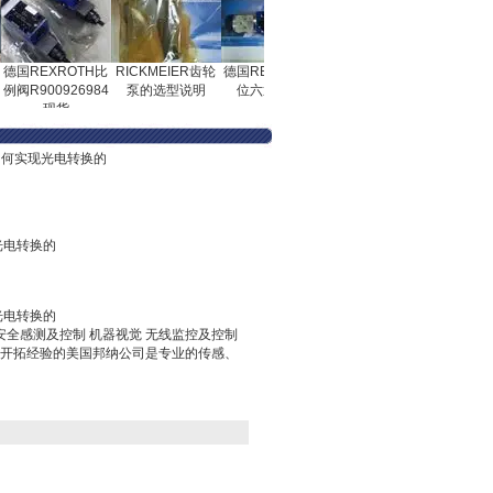
KF 63 RF 2-
REXROTH比
RICKMEIER齿轮
德国REXROTH二
HYDAC贺德克压
KARCHT原
R900926984
泵的选型说明
位六通换向阀
力传感器工厂直供
全新
现货
价格低
器如何实现光电转换的
光电转换的
光电转换的
安全感测及控制 机器视觉 无线监控及控制
开拓经验的美国邦纳公司是专业的传感、