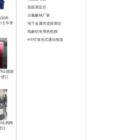
面筋测定仪
·
次氯酸钠厂家
·
/30R-
H力士乐变
地下金属管道探测仪
·
电解铝专用热电偶
·
HYAT填充式通信电缆
·
32N1德国
计进口
5/D比例阀
进口