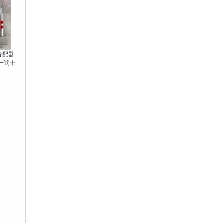
N分配器
假一罚十