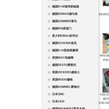
德国R+W瑞伟联轴器
德国DEMAG德马格
REXR
德国SOMMER索马
德国IFM易福门
意大利OMAL欧玛尔
德国SCHUNK雄克
德国E+H恩格斯豪斯
PR4-
美国MAC电磁阀
向柱
德国FESTO费斯托
美国VICKERS威格士
美国MOOG穆格
德国HOMMEL霍梅尔
日本SMC
VS0.0
国V
日本CKD
VS0.0
德国PROMINET普罗名特