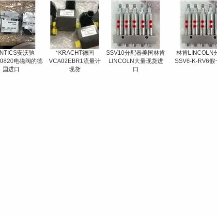
ENTICS安沃驰
*KRACHT德国
SSV10分配器美国林肯
林肯LINCOL
990820电磁阀的德
VCA02EBR1流量计
LINCOLN大量现货进
SSV6-K-RV6
国进口
现货
口