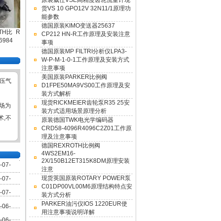
原装威仕VSE高精度齿轮流量计现
货VS 10 GPO12V 32N11/1原理功
能参数
德国原装KIMO变送器25637
KF 63 RF 2-D 15
RICKMEIER齿轮
德国REXROTH二
HYDAC贺德克压
德国
CP212 HN-R工作原理及安装注意
KARCHT原厂德国
MEISTE
泵的选型说明
位六通换向阀
力传感器工厂直供
事项
8 G 1 
全新
价格低
德国原装MP FILTRI分析仪LPA3-
W-P-M-1-0-1工作原理及安装方式
注意事项
美国原装PARKER比例阀
压气
D1FPE50MA9VS00工作原理及安
装方式解析
现货RICKMEIER齿轮泵R35 25安
场为
装方式适用场景原理分析
术,不
原装德国TWK电光学编码器
CRD58-4096R4096C2Z01工作原
理及注意事项
德国REXROTH比例阀
4WS2EM16-
2X/150B12ET315K8DM原理安装
-07-
注意
现货英国原装ROTARY POWER泵
-07-
C01DP00VL00M6原理结构特点安
-07-
装方式分析
PARKER油污仪IOS 1220EUR使
-06-
用注意事项说明详解
-06-