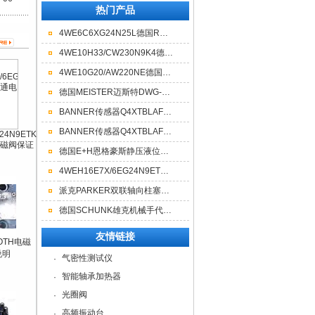
热门产品
4WE6C6XG24N25L德国REXROTH力士乐六通电磁阀上海总代理
4WE10H33/CW230N9K4德国REXROTH力士乐电磁阀现货库存
4WE10G20/AW220NE德国REXROTH力士乐十通电磁阀优势供应
德国MEISTER迈斯特DWG-18 G1/2流量开关现货
BANNER传感器Q4XTBLAF300-Q8资料说明
BANNER传感器Q4XTBLAF300-Q8型号说明
24N9ETK
磁阀保证
德国E+H恩格豪斯静压液位计的参数
4WEH16E7X/6EG24N9ETK德国力士乐三通电磁阀保证
派克PARKER双联轴向柱塞泵上海销售
德国SCHUNK雄克机械手代理商 SLH-020-100
友情链接
OTH电磁
说明
气密性测试仪
·
智能轴承加热器
·
光圈阀
·
高频振动台
·