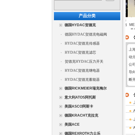
产品分类
KF 63 RF 2-D 15
MEISTER DKG-1
德国进口全新
RICKMEIER齿轮
DW
8 G 1 2 MS COC
KARCHT原厂德国
MEISTER DKG-1
泵R25系列原厂德
MEIST
德国HYDAC贺德克
现货流量开关
8 G 1 2 MS COC
全新
国进口现货
关原装
·
德国HYDAC贺德克电磁阀
·
HYDAC贺德克传感器
上
·
HYDAC贺德克滤芯
动
·
贺德克HYDAC压力开关
公
·
HYDAC贺德克继电器
导向
·
HYDAC贺德克蓄能器
断开
德国RICKMEIER瑞克梅尔
意大利ATOS阿托斯
美国ASCO阿斯卡
德国KRACHT克拉克
美国ACE
德国REXROTH力士乐