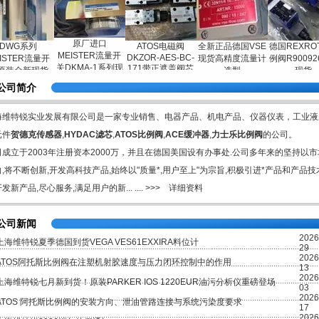
原厂进口
G系列
ATOS电磁阀
全新正品德国VSE
德国REXROTH比
MEISTER流量开
DKZOR-AES-BC-
ER流量开
现货高精度流量计
例阀R900926984
关DKMA-1系列现
171带正遮盖阀芯
全新现货
选型
现货
货
公司简介
海维特锐实业发展有限公司是一家专业销售、电器产品、机电产品、仪器仪表，工业液
元件
贺德克传感器
,
HYDAC滤芯
,
ATOS比例阀
,
ACE
缓冲器
,
力士乐比例阀
的公司。
司成立于2003年注册资本2000万，并且在德国美国设有办事处.公司多年来的坚持以市
,将不断创新,开发高科技产品,始终以"质量*,用户至上"为宗旨,积极引进*产品和产品技
发新产品,尽心服务,满足用户的新... .... >>>
详细资料
公司新闻
2026
上海维特锐夏季德国到货VEGA VES61EXXIRA料位计
29
2026
ATOS阿托斯比例阀在注塑机射胶速度与压力闭环控制中的作用
13
2026
上海维特锐七月新到货！原装PARKER IOS 1220EUR油污分析仪重磅登场
03
2026
ATOS 阿托斯比例阀的安装方向、泄油管路连接与系统污染度要求
17
2026