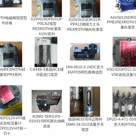
A4VS0125DRG
OTH电磁阀现货型
A10V028DFR/31R-
A10VSO18DR/31R-
PPB1REXROT
号价格
PSC62现货
PPA12德国力士乐
量柱塞泵
REXROTH柱塞泵
REXROTH轴向柱塞泵
A10V系列
DHI-0610-X 24DC意大
MiniREXROTH径
CA4X6-3美国ACE缓
VSO.02GPO12-
利ATOS阿托斯阀选型
塞泵PR4系列
冲器进口现货
VSE齿轮流量
RZMO-TERS-PS-
4EPO12V-HT/德
德国MEISTER迈斯特
DPZO-A-471-S
010/315阿托斯比例阀
SE齿轮流量计
DWG-18 G1/2流量开关
意大利ATOS
原装
4EPO12V-HT假一
现货
罚十