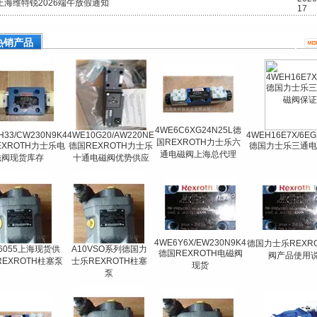
上海维特锐2026端午放假通知
17
热销产品
4WE6C6XG24N25L德
H33/CW230N9K4
4WE10G20/AW220NE
4WEH16E7X/6EG
国REXROTH力士乐六
EXROTH力士乐电
德国REXROTH力士乐
德国力士乐三通电
通电磁阀上海总代理
磁阀现货库存
十通电磁阀优势供应
4WE6Y6X/EW230N9K4
德国力士乐REXR
16055上海现货供
A10VSO系列德国力
德国REXROTH电磁阀
阀产品使用
EXROTH柱塞泵
士乐REXROTH柱塞
现货
泵