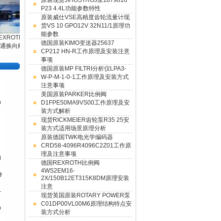
原装现货JIHOSTROJ泵1879810
P23 4.4L功能参数特性
原装威仕VSE高精度齿轮流量计现
货VS 10 GPO12V 32N11/1原理功
能参数
KF 63 RF 2-D 15
MEISTER DKG-1
ROTH二
HYDAC贺德克压
德国进口全新
德国原装KIMO变送器25637
8 G 1 2 MS COC
KARCHT原厂德国
MEISTER DKG-1
换向阀
力传感器工厂直供
CP212 HN-R工作原理及安装注意
现货流量开关
8 G 1 2 MS COC
全新
价格低
事项
德国原装MP FILTRI分析仪LPA3-
W-P-M-1-0-1工作原理及安装方式
注意事项
美国原装PARKER比例阀
D1FPE50MA9VS00工作原理及安
装方式解析
现货RICKMEIER齿轮泵R35 25安
装方式适用场景原理分析
原装德国TWK电光学编码器
CRD58-4096R4096C2Z01工作原
理及注意事项
德国REXROTH比例阀
4WS2EM16-
2X/150B12ET315K8DM原理安装
注意
现货英国原装ROTARY POWER泵
C01DP00VL00M6原理结构特点安
装方式分析