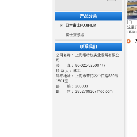
产品分类
原厂进口
MEISTER DKG-1
口全新
RICKMEIER齿轮
DWG系列
日本富士FUJIFILM
8 G 1 2 MS COC
MEISTER流量开
 DKG-1
泵R25系列原厂德
MEISTER流量开
现货流量开关
MS COC
关DKMA-1系列现
国进口现货
关原装全新现货
·
富士变频器
货
联系我们
公司名称： 上海维特锐实业发展有限公
司
传 真： 86-021-52500777
联 系 人： 李工
详细地址： 上海市普陀区中江路889号
1501室
邮 编： 200033
邮 箱：
2852709267@qq.com