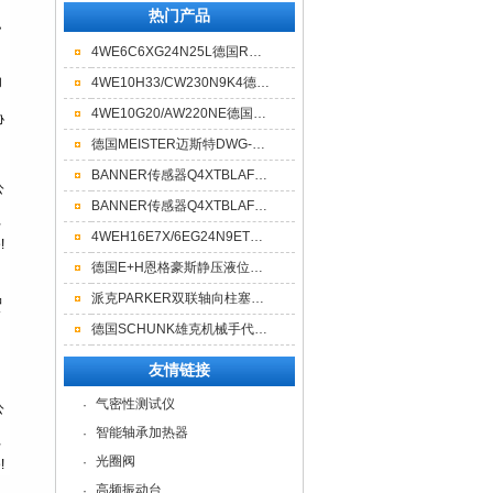
热门产品
4WE6C6XG24N25L德国REXROTH力士乐六通电磁阀上海总代理
4WE10H33/CW230N9K4德国REXROTH力士乐电磁阀现货库存
4WE10G20/AW220NE德国REXROTH力士乐十通电磁阀优势供应
德国MEISTER迈斯特DWG-18 G1/2流量开关现货
BANNER传感器Q4XTBLAF300-Q8资料说明
BANNER传感器Q4XTBLAF300-Q8型号说明
4WEH16E7X/6EG24N9ETK德国力士乐三通电磁阀保证
德国E+H恩格豪斯静压液位计的参数
派克PARKER双联轴向柱塞泵上海销售
德国SCHUNK雄克机械手代理商 SLH-020-100
友情链接
气密性测试仪
·
智能轴承加热器
·
光圈阀
·
高频振动台
·