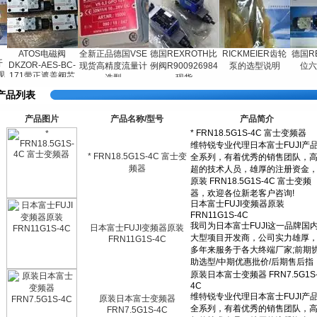
ATOS电磁阀
全新正品德国VSE
德国REXROTH比
RICKMEIER齿轮
德国REX
DKZOR-AES-BC-
现货高精度流量计
例阀R900926984
泵的选型说明
位六通
171带正遮盖阀芯
选型
现货
产品列表
产品图片
产品名称/型号
产品简介
* FRN18.5G1S-4C 富士变
频器
日本富士FUJI变频器原装
FRN11G1S-4C
原装日本富士变频器
FRN7.5G1S-4C