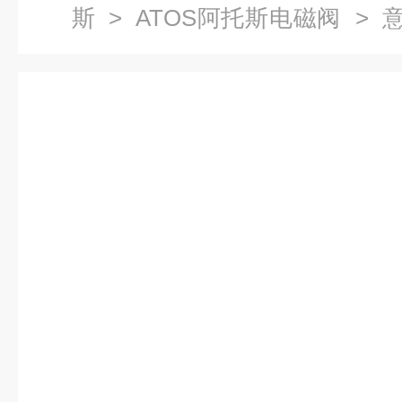
斯
>
ATOS阿托斯电磁阀
> 意
0671/FC-X参数解析