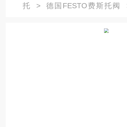
托
>
德国FESTO费斯托阀
ADVULQ-50-30-P-A系列*