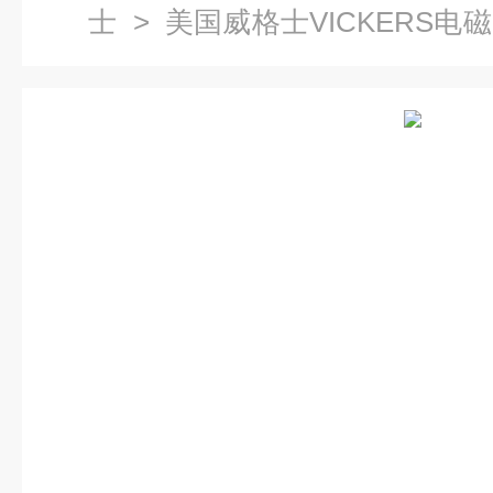
士
>
美国威格士VICKERS电
磁阀DG5S4-046C-T-M-U-H5-60