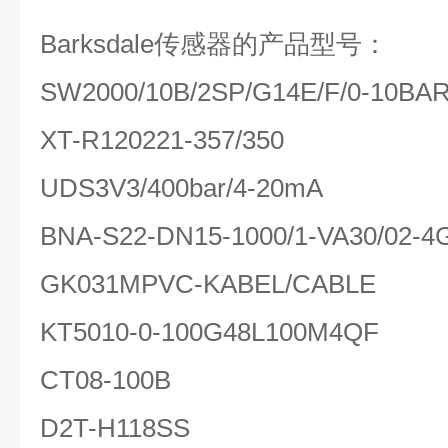
Barksdale传感器的产品型号：
SW2000/10B/2SP/G14E/F/0-10BA
XT-R120221-357/350
UDS3V3/400bar/4-20mA
BNA-S22-DN15-1000/1-VA30/02-4
GK031MPVC-KABEL/CABLE
KT5010-0-100G48L100M4QF
CT08-100B
D2T-H118SS