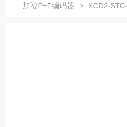
加福P+F编码器
> KCD2-ST
福隔离式安全栅KCD2系列