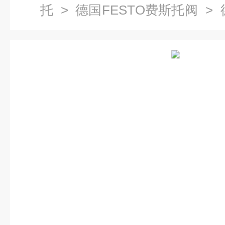
托
>
德国FESTO费斯托阀
> 
要特点