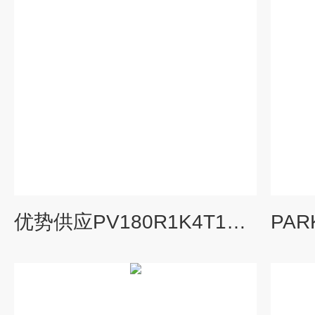
优势供应PV180R1K4T1NFFC派克柱塞泵