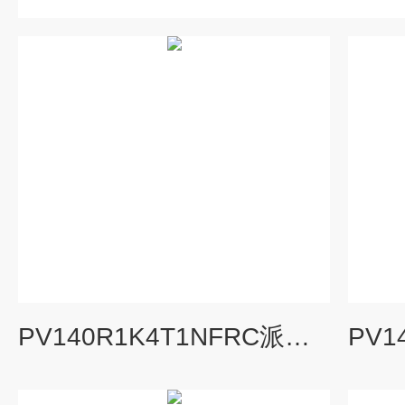
PV140R1K4T1NFRC派克柱塞泵现货优势供应