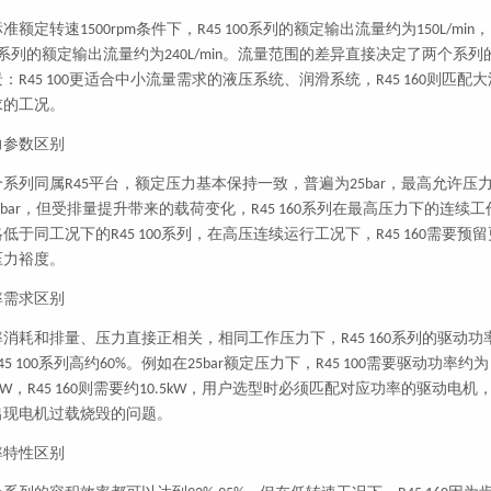
标准额定转速
条件下，
系列的额定输出流量约为
，
1500rpm
R45 100
150L/min
系列的额定输出流量约为
。流量范围的差异直接决定了两个系列
240L/min
景：
更适合中小流量需求的液压系统、润滑系统，
则匹配大
R45 100
R45 160
求的工况。
力参数区别
个系列同属
平台，额定压力基本保持一致，普遍为
，最高允许压
R45
25bar
，但受排量提升带来的载荷变化，
系列在最高压力下的连续工
5bar
R45 160
略低于同工况下的
系列，在高压连续运行工况下，
需要预留
R45 100
R45 160
压力裕度。
率需求区别
率消耗和排量、压力直接正相关，相同工作压力下，
系列的驱动功
R45 160
系列高约
。例如在
额定压力下，
需要驱动功率约为
45 100
60%
25bar
R45 100
，
则需要约
，用户选型时必须匹配对应功率的驱动电机
kW
R45 160
10.5kW
出现电机过载烧毁的问题。
率特性区别