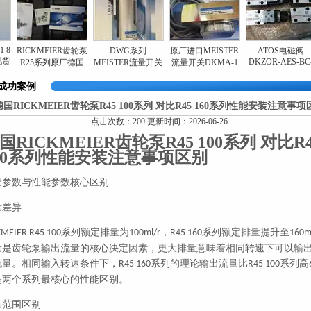
ICKMEIER齿轮泵
DWG系列
原厂进口MEISTER
ATOS电磁阀
全
DKZOR-AES-BC-
25系列原厂德国
MEISTER流量开关
流量开关DKMA-1
现
171带正遮盖阀芯
进口现货
原装全新现货
系列现货
成功案例
德国RICKMEIER齿轮泵R45 100系列 对比R45 160系列性能安装注意事项
点击次数：200 更新时间：2026-06-26
国RICKMEIER齿轮泵R45 100系列 对比R4
60系列性能安装注意事项区别
础参数与性能参数核心区别
量差异
系列额定排量为
，
系列额定排量提升至
KMEIER R45 100
100ml/r
R45 160
160m
量是齿轮泵输出流量的核心决定因素，更大排量意味着相同转速下可以输
流量。相同输入转速条件下，
系列的理论输出流量比
系列高
R45 160
R45 100
是两个系列最核心的性能区别。
量范围区别