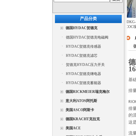
产品分类
KF 63 RF 2-D 15
MEISTER DKG-1 8
HYDAC贺德克压
德国进口全新
R
KARCHT原厂德国
G 1 2 MS COC现货
MEISTER DKG-1 8
力传感器工厂直供
R
德国HYDAC贺德克
G 1 2 MS COC
全新
流量开关
价格低
·
德国HYDAC贺德克电磁阀
·
HYDAC贺德克传感器
·
HYDAC贺德克滤芯
德
·
贺德克HYDAC压力开关
1
·
HYDAC贺德克继电器
基
·
HYDAC贺德克蓄能器
排
德国RICKMEIER瑞克梅尔
意大利ATOS阿托斯
RIC
排
美国ASCO阿斯卡
的
德国KRACHT克拉克
这
美国ACE
流