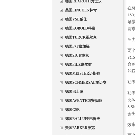
德国REXROTH力士乐
在
美国LINCOLN林肯
160
德国VSE威仕
场
德国KOBOLD科宝
需
德国TURCK图尔克
压
德国P+F倍加福
两
德国SICK施克
31.
命
德国PILZ皮尔兹
的
德国MEISTER迈斯特
功
德国SCHMERSAL施迈赛
德国巴士德
功
比
R
德国AVENTICS安沃驰
6.5
德国GSR
会
德国BALLUFF巴鲁夫
效
美国PARKER派克