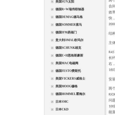
两
美国SUN太阳
合
德国R+W瑞伟联轴器
效
德国DEMAG德马格
快
200
德国SOMMER索马
德国IFM易福门
结
意大利OMAL欧玛尔
主
德国SCHUNK雄克
R45
德国E+H恩格斯豪斯
长
美国MAC电磁阀
右
160
德国FESTO费斯托
美国VICKERS威格士
安
美国MOOG穆格
两
德国HOMMEL霍梅尔
RIC
问
日本SMC
100
日本CKD
能