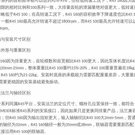
个系列的容积效率都可以达到
，但在低转速工况下，
因为
92%-95%
R45 160
间隙的相对比例和
系列一致，大排量齿轮的泄漏量绝对值更大，低转速
100
率略低于
；在高转速工况下，
的容积效率下降速度也比
R45 100
R45 160
R45 
，一般
最高允许转速不超过
，而
最高允许转速可以
R45 160
1800rpm
R45 100
。
0rpm
构与安装尺寸区别
体外形与重量区别
因为排量更大，齿轮模数和齿宽都比
更大，因此泵体长度比
 160
R45 100
R4
约
，整体重量比
重约
，
重量普遍在
20mm-25mm
R45 100
15%-20%
R45 100
18kg
，
约为
。安装时底座的承载能力需要匹配重量差异，大重量
R45 160
21-22kg
需要更稳固的安装基础避免振动。
装法兰与轴径区别
个系列同属
平台，安装法兰的定位尺寸、螺栓孔位置保持一致，都符合
R45
标准
系列的安装接口，因此如果只是更换同排量产品，法兰兼
KMEIER
R45
题；但
因为输出扭矩更大，输入轴轴径比
大
，普
R45 160
R45 100
2mm-5mm
的轴径为
，
轴径一般为
或
，联轴器需要重新匹配
32mm
R45 160
35mm
38mm
直接沿用
的联轴器。
R45 100