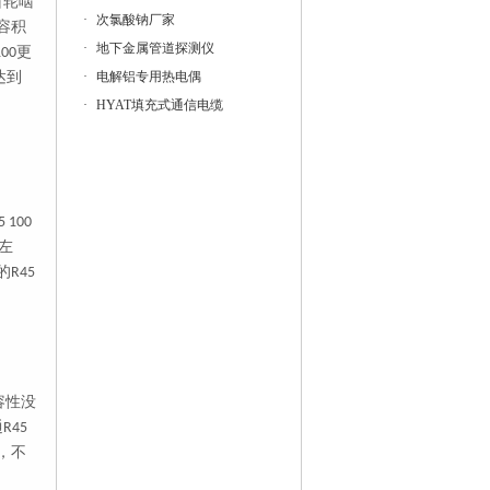
齿轮啮
·
次氯酸钠厂家
容积
·
地下金属管道探测仪
更
100
达到
·
电解铝专用热电偶
·
HYAT填充式通信电缆
5 100
左
的
R45
容性没
通
R45
，不