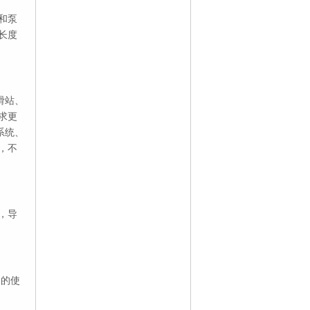
和泵
长度
滑站、
求更
系统、
，不
，导
泵的使