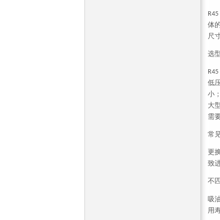
R45
体
尺
选
R45
低
小
大
需
常
更
致
不
吸
用