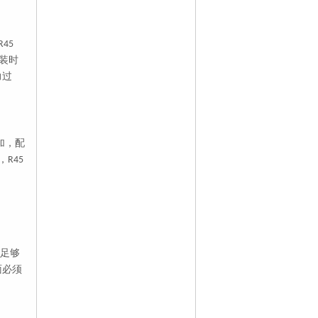
R45
装时
力过
加，配
，
R45
足够
面必须