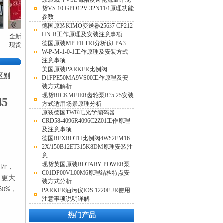
原装威仕VSE高精度齿轮流量计现
货VS 10 GPO12V 32N11/1原理功能
参数
德国原装KIMO变送器25637 CP212
HN-R工作原理及安装注意事项
新正品德国VSE
德国REXROTH比
RICKMEIER齿轮泵
德国REXROTH二
HY
德国原装MP FILTRI分析仪LPA3-
货高精度流量计
例阀R900926984现
的选型说明
位六通换向阀
力传
W-P-M-1-0-1工作原理及安装方式
选型
货
注意事项
美国原装PARKER比例阀
区别
D1FPE50MA9VS00工作原理及安
装方式解析
现货RICKMEIER齿轮泵R35 25安装
5
方式适用场景原理分析
原装德国TWK电光学编码器
CRD58-4096R4096C2Z01工作原理
及注意事项
德国REXROTH比例阀4WS2EM16-
2X/150B12ET315K8DM原理安装注
意
现货英国原装ROTARY POWER泵
，
l/r
C01DP00VL00M6原理结构特点安
出更大
装方式分析
，
60%
PARKER油污仪IOS 1220EUR使用
注意事项说明详解
热门产品