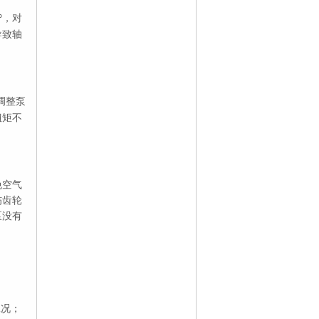
，对
°
导致轴
。
调整泵
扭矩不
免空气
伤齿轮
泵没有
工况；