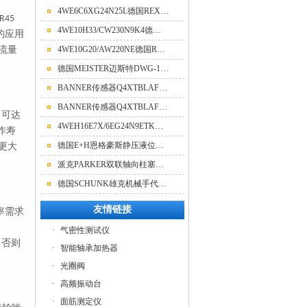
4WE6C6XG24N25L德国REXROTH力士乐六通电磁阀上海总代理
R45
4WE10H33/CW230N9K4德国REXROTH力士乐电磁阀现货库存
的应用
流量
4WE10G20/AW220NE德国REXROTH力士乐十通电磁阀优势供应
德国MEISTER迈斯特DWG-18 G1/2流量开关现货
BANNER传感器Q4XTBLAF300-Q8资料说明
BANNER传感器Q4XTBLAF300-Q8型号说明
力可达
4WEH16E7X/6EG24N9ETK德国力士乐三通电磁阀保证
作寿
德国E+H恩格豪斯静压液位计的参数
更大
派克PARKER双联轴向柱塞泵上海销售
德国SCHUNK雄克机械手代理商 SLH-020-100
友情链接
率需求
·
气密性测试仪
，否则
·
智能轴承加热器
·
光圈阀
·
高频振动台
·
面筋测定仪