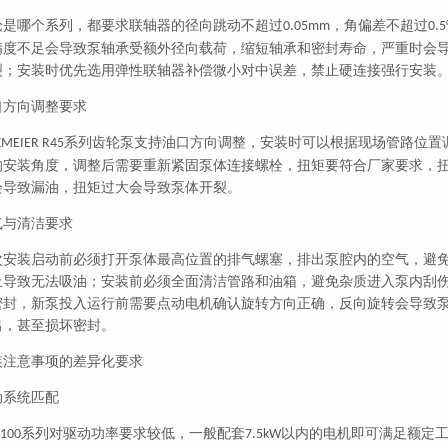
论是哪个系列，都要求联轴器的径向跳动不超过
，角偏差不超过
0.05mm
0.5
精度不足会导致泵轴承受额外径向载荷，缩短轴承和密封寿命，严重时会
裂；安装时优先选用弹性联轴器补偿微小对中误差，禁止硬连接强行安装
口方向调整要求
系列齿轮泵支持油口方向调整，安装时可以根据现场管路位置
KMEIER R45
的安装角度，调整后需要重新紧固泵体连接螺栓，扭矩要符合厂家要求，
会导致漏油，扭矩过大会导致泵体开裂。
气与清洁要求
次安装启动前必须打开泵体最高位置的排气螺塞，排出泵腔内的空气，避
止导致无法吸油；安装前必须全面清洁管路和油箱，避免杂质进入泵内刮
密封，新泵投入运行前需要点动电机确认旋转方向正确，反向旋转会导致
出，甚至损坏密封。
装注意事项的差异化要求
动系统匹配
系列对驱动功率要求较低，一般配套
以内的电机即可满足额定
 100
7.5kW