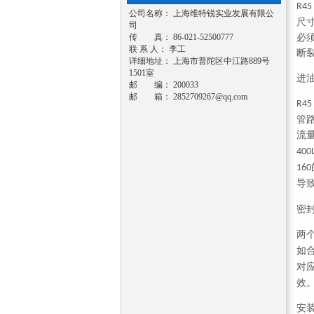
R45
公司名称： 上海维特锐实业发展有限公
尺
司
传 真： 86-021-52500777
必
联 系 人： 李工
断
详细地址： 上海市普陀区中江路889号
1501室
进
邮 编： 200033
邮 箱：
2852709267@qq.com
R45
管
流
400
160
导
密
两
如
对
效
安