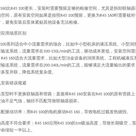
比
更长，安装时需要预留足够的检修空间，尤其是拆卸联轴器
 160
R45 100
的空间，原有安装空间如果是按照
预留，更换为
时需要核对
R45 100
R45 160
寸，避免安装后泵体紧贴其他设备无法检修。
型应用场景区别
系列适合中小流量需求的场合，比如中小型机床的液压系统、小型润
 100
压输送系统，流量需求在
的工况，驱动成本更低，安装空间需
100-150L/min
；
适合大流量需求，比如大型冶金设备的润滑系统、工程机械液压
R45 160
型输送系统，流量需求在
的工况，能够满足大流量输出的要求
200-240L/min
要多泵并联，降低系统复杂度。
见安装错误规避
换泵型时不更换联轴器和管路：直接将
安装在
的原有管路上
R45 160
R45 100
进油不足气蚀，轴径不匹配导致联轴器损坏。
匹配驱动功率：用
的电机驱动
，导致电机过载发热烧毁。
R45 100
R45 160
油高度不符合要求：
沿用
的
吸油高度，导致长期吸空，
R45 160
R45 100
1m
寿命缩短一半以上。