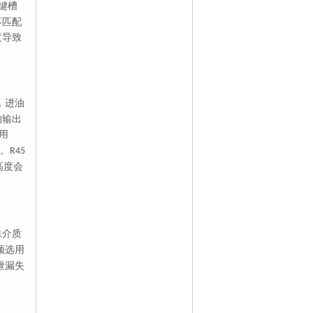
键槽
不匹配
度导致
，进油
的输出
用
。
R45
高度会
殊介质
须选用
泄漏失