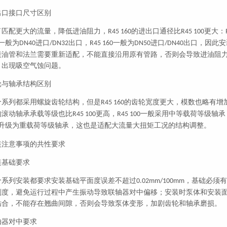
出口接口尺寸区别
了匹配更大的流量，降低进油阻力，
的进出口通径比
更大：
R45 160
R45 100
一般为
进口
出口，
一般为
进口
出口，因此安
DN40
/DN32
R45 160
DN50
/DN40
接油管和法兰需要重新适配，不能直接沿用原有管路，否则会导致进油阻
，出现吸空气蚀问题。
轮与轴承结构区别
个系列都采用螺旋齿轮结构，但是
的齿轮宽度更大，模数也略有增
R45 160
的滚动轴承承载等级也比
更高，
一般采用中等载荷等级轴承
R45 100
R45 100
升级为重载荷等级轴承，这也是适配大流量大扭矩工况的结构调整。
装注意事项的共性要求
装基础要求
个系列安装都要求安装基础平面度误差不超过
，基础必须有
0.02mm/100mm
刚度，避免运行过程中产生振动导致联轴器对中偏移；安装时泵体和安装
贴合，不能存在翘曲间隙，否则会导致泵体变形，加剧齿轮和轴承磨损。
轴器对中要求