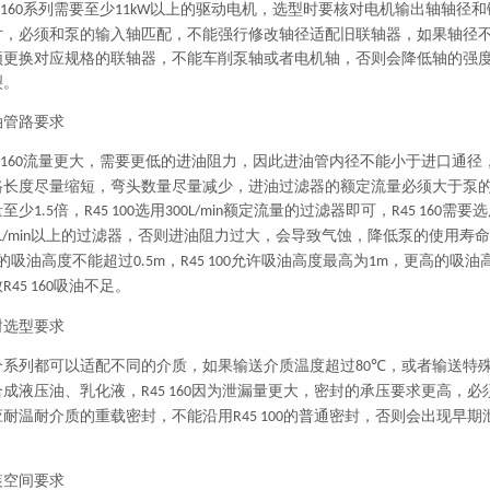
系列需要至少
以上的驱动电机，选型时要核对电机输出轴轴径和
 160
11kW
寸，必须和泵的输入轴匹配，不能强行修改轴径适配旧联轴器，如果轴径
须更换对应规格的联轴器，不能车削泵轴或者电机轴，否则会降低轴的强
裂。
油管路要求
流量更大，需要更低的进油阻力，因此进油管内径不能小于进口通径
 160
路长度尽量缩短，弯头数量尽量减少，进油过滤器的额定流量必须大于泵
量至少
倍，
选用
额定流量的过滤器即可，
需要选
1.5
R45 100
300L/min
R45 160
以上的过滤器，否则进油阻力过大，会导致气蚀，降低泵的使用寿命
L/min
的吸油高度不能超过
，
允许吸油高度最高为
，更高的吸油
0.5m
R45 100
1m
致
吸油不足。
R45 160
封选型要求
个系列都可以适配不同的介质，如果输送介质温度超过
，或者输送特
80℃
合成液压油、乳化液，
因为泄漏量更大，密封的承压要求更高，必
R45 160
应耐温耐介质的重载密封，不能沿用
的普通密封，否则会出现早期
R45 100
。
装空间要求