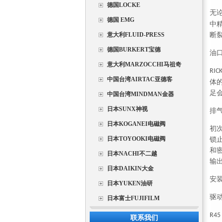
德国LOCKE
无
德国 EMG
中
意大利FLUID-PRESS
断
德国BURKERT宝德
油
意大利MARZOCCHI马祖奇
RIC
中国台湾AIRTAC亚德客
体
足
中国台湾MINDMAN金器
日本SUNX神视
排
日本KOGANEI电磁阀
初
日本TOYOOKI电磁阀
锁
和
日本NACHI不二越
输
日本DAIKIN大金
安
日本YUKEN油研
驱
日本富士FUJIFILM
R45
联系我们