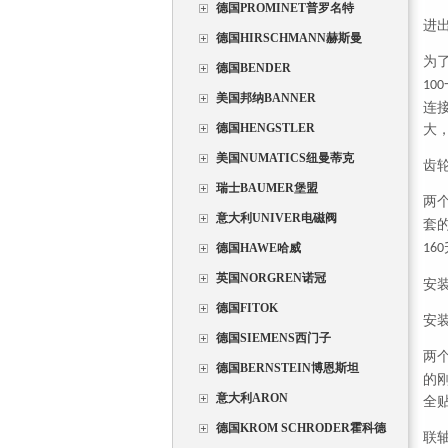
德国PROMINET普罗名特
进
德国HIRSCHMANN赫斯曼
为
德国BENDER
100
美国邦纳BANNER
连
德国HENGSTLER
大
美国NUMATICS纽曼蒂克
齿
瑞士BAUMER堡盟
两
意大利UNIVER电磁阀
套
德国HAWE哈威
160
英国NORGREN诺冠
安
德国FITOK
安
德国SIEMENS西门子
两
德国BERNSTEIN博恩斯坦
的
意大利ARON
全
德国KROM SCHRODER霍科德
联