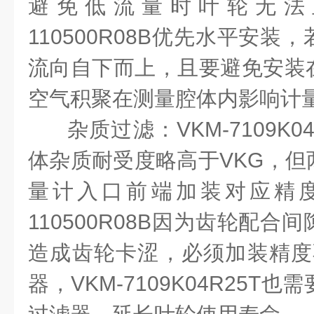
避免低流量时叶轮无法
110500R08B
优先水平安装，
流向自下而上，且要避免安装
空气积聚在测量腔体内影响计
杂质过滤：
VKM-7109K0
体杂质耐受度略高于
VKG
，但
量计入口前端加装对应精
110500R08B
因为齿轮配合间
造成齿轮卡涩，必须加装精度
器，
VKM-7109K04R25T
也需