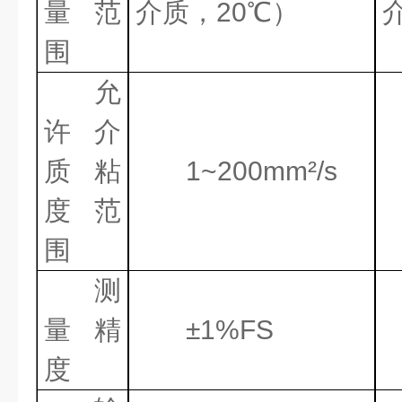
量范
介质，
20℃
）
围
允
许介
质粘
1~200mm²/s
度范
围
测
量精
±1%FS
度