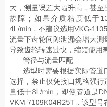
大，测量误差大幅升高，甚至
故障；如果介质粘度低于
1
4L/min
，不建议选用
VKG-110
流量下齿轮间隙泄漏会增大测
导致齿轮转速过快，缩短使用
管径与流量匹配
选型时需要根据实际管道
选择，禁止仅凭接口规格强行
量低于
8L/min
，即使管道是
D
VKM-7109K04R25T
，该型号