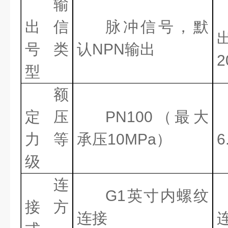
输
出信
脉冲信号，默
号类
认
NPN
输出
2
型
额
定压
PN100
（最大
力等
承压
10MPa
）
6
级
连
G1
英寸内螺纹
接方
连接