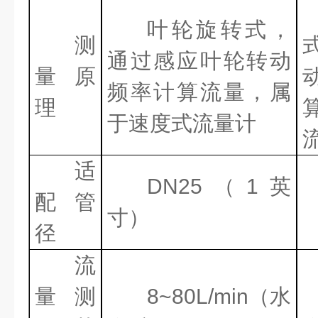
叶轮旋转式，
测
通过感应叶轮转动
量原
频率计算流量，属
理
于速度式流量计
适
DN25
（
1
英
配管
寸）
径
流
量测
8~80L/min
（水