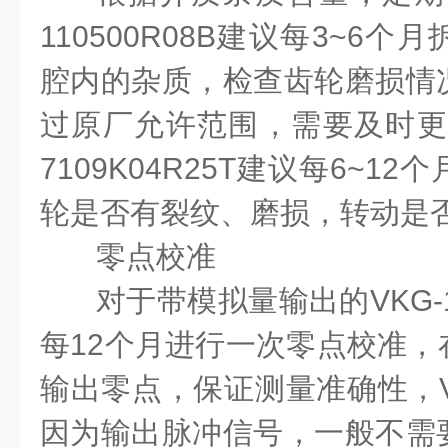
110500R08B
建议每
3~6
个月
腔内的杂质，检查齿轮磨损情
过原厂允许范围，需要及时更
7109K04R25T
建议每
6~12
个
轮是否有裂纹、磨损，转动是
零点校准
对于带模拟量输出的
VKG-
每
12
个月进行一次零点校准，
输出零点，保证测量准确性，
因为输出脉冲信号，一般不需