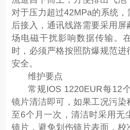
对于压力超过
42MPa
的系统，
后接入，通讯线路需要采用屏
场电磁干扰影响数据传输。
时，必须严格按照防爆规范进
安全。
维护要点
常规
IOS 1220EUR
每
12
镜片清洁即可，如果工况污染
至
6
个月一次，清洁时采用无
镜片，避免划伤镜片表面，校