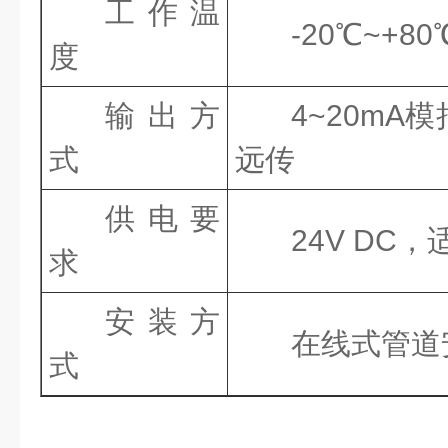
工作温
-20℃~+80
度
输出方
4~20mA
模
式
远传
供电要
24V DC
，
求
安装方
在线式管道
式